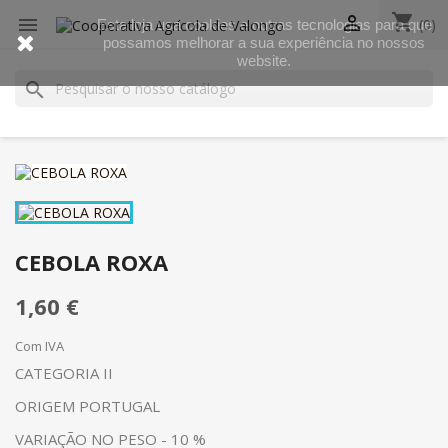
shopping_cart


(0)
Esta loja usa cookies e outras tecnologias para que
possamos melhorar a sua experiência no nossos
website.
search
CEBOLA ROXA
1,60 €
Com IVA
CATEGORIA II
ORIGEM PORTUGAL
VARIAÇÃO NO PESO - 10 %