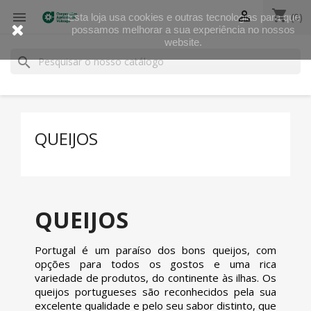
shopping_cart


(0)
Esta loja usa cookies e outras tecnologias para que
possamos melhorar a sua experiência no nossos
website.
search
QUEIJOS
QUEIJOS
Portugal é um paraíso dos bons queijos, com
opções para todos os gostos e uma rica
variedade de produtos, do continente às ilhas. Os
queijos portugueses são reconhecidos pela sua
excelente qualidade e pelo seu sabor distinto, que