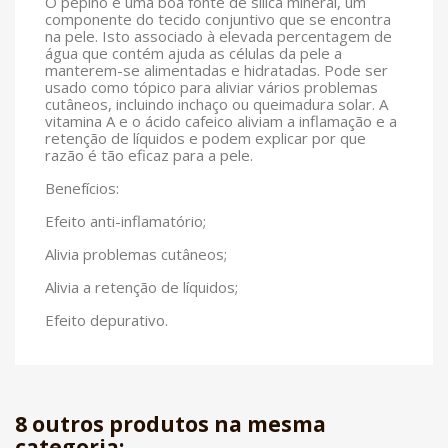
O pepino é uma boa fonte de sílica mineral, um
componente do tecido conjuntivo que se encontra
na pele. Isto associado à elevada percentagem de
água que contém ajuda as células da pele a
manterem-se alimentadas e hidratadas. Pode ser
usado como tópico para aliviar vários problemas
cutâneos, incluindo inchaço ou queimadura solar. A
vitamina A e o ácido cafeico aliviam a inflamação e a
retenção de líquidos e podem explicar por que
razão é tão eficaz para a pele.
Benefícios:
Efeito anti-inflamatório;
Alivia problemas cutâneos;
Alivia a retenção de líquidos;
Efeito depurativo.
8 outros produtos na mesma
categoria: