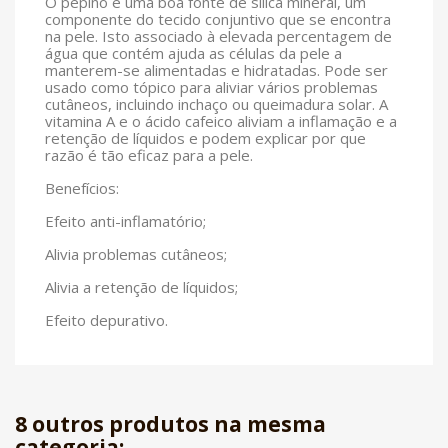
O pepino é uma boa fonte de sílica mineral, um
componente do tecido conjuntivo que se encontra
na pele. Isto associado à elevada percentagem de
água que contém ajuda as células da pele a
manterem-se alimentadas e hidratadas. Pode ser
usado como tópico para aliviar vários problemas
cutâneos, incluindo inchaço ou queimadura solar. A
vitamina A e o ácido cafeico aliviam a inflamação e a
retenção de líquidos e podem explicar por que
razão é tão eficaz para a pele.
Benefícios:
Efeito anti-inflamatório;
Alivia problemas cutâneos;
Alivia a retenção de líquidos;
Efeito depurativo.
8 outros produtos na mesma
categoria: