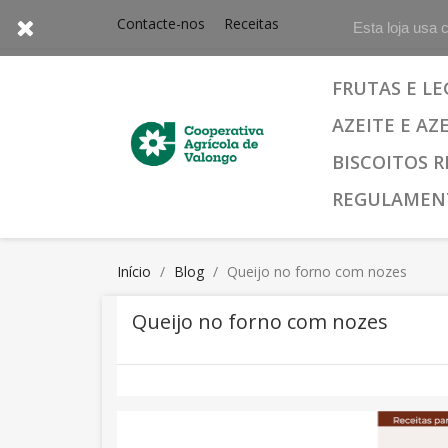
Contacte-nos
Receitas
Esta loja usa 
FRUTAS E L
AZEITE E AZ
BISCOITOS R
REGULAMEN
Início
Blog
Queijo no forno com nozes
Queijo no forno com nozes