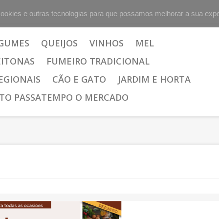
cookies e outras tecnologias para que possamos melhorar a sua expe
EGUMES
QUEIJOS
VINHOS
MEL
EITONAS
FUMEIRO TRADICIONAL
EGIONAIS
CÃO E GATO
JARDIM E HORTA
TO PASSATEMPO O MERCADO