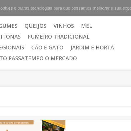
cookies e outras tecnologias para que possamos melhorar a sua expe
EGUMES
QUEIJOS
VINHOS
MEL
EITONAS
FUMEIRO TRADICIONAL
EGIONAIS
CÃO E GATO
JARDIM E HORTA
TO PASSATEMPO O MERCADO