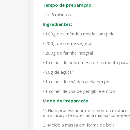
Tempo de preparação:
1h15 minutos
Ingredientes:
•
100g de amêndoa moída com pele
•
200g de creme vegetal
•
200g de farinha integral
•
1 colher de sobremesa de fermento para 
•
80g de açúcar
•
1 colher de chá de canela em pó
•
1 colher de chá de gengibre em pó
Modo de Preparação
1)
Num processador de alimentos misture a
e o açúcar, até obter uma massa homogéne
2)
Molde a massa em forma de bola.