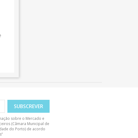
e
rmação sobre o Mercado e
rceiros (Câmara Municipal de
sidade do Porto) de acordo
s”